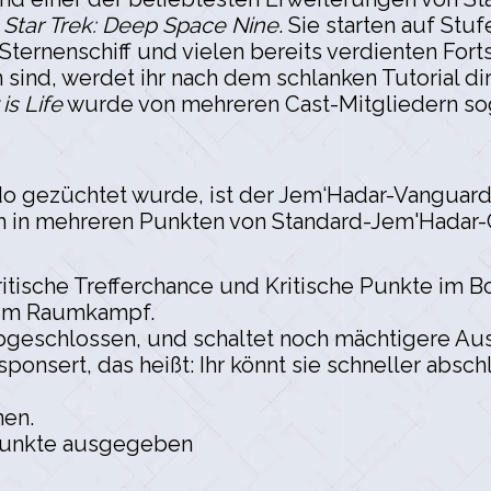
n
Star Trek: Deep Space Nine
. Sie starten auf Stu
ternenschiff und vielen bereits verdienten Fort
sind, werdet ihr nach dem schlanken Tutorial dir
is Life
wurde von mehreren Cast-Mitgliedern soga
Odo gezüchtet wurde, ist der Jem‘Hadar-Vangua
h in mehreren Punkten von Standard-Jem'Hadar-
itische Trefferchance und Kritische Punkte im 
 im Raumkampf.
 abgeschlossen, und schaltet noch mächtigere Aus
onsert, das heißt: Ihr könnt sie schneller absch
nen.
spunkte ausgegeben