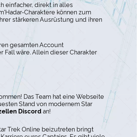
infacher, direkt in alles
Jem'Hadar-Charaktere können zum
ihrer stärkeren Ausrüstung und ihren
uren gesamten Account
Fall wäre. Allein dieser Charakter
lkommen! Das Team hat eine Webseite
euesten Stand von modernem Star
zellen Discord
an!
tar Trek Online beizutreten bringt
Karriere eures Captains. Es gibt viele