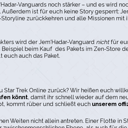
dar-Vanguards noch stärker – und es wird noch e
. Außerdem ist für euch keine Story gesperrt: 
-Storyline zurückkehren und alle Missionen mit 
akters wird der Jem‘Hadar-Vanguard
nicht
für e
 Beispiel beim Kauf des Pakets im Zen-Store der 
lt euch auch das Paket.
u Star Trek Online zurück? Wir heißen euch wil
rufen könnt
, damit ihr schnell wieder auf dem n
abt, kommt rüber und schließt euch
unserem offi
en Weiten nicht allein antreten. Einer Flotte in S
er zwischenmenschlichen Ebene, als auch für die 