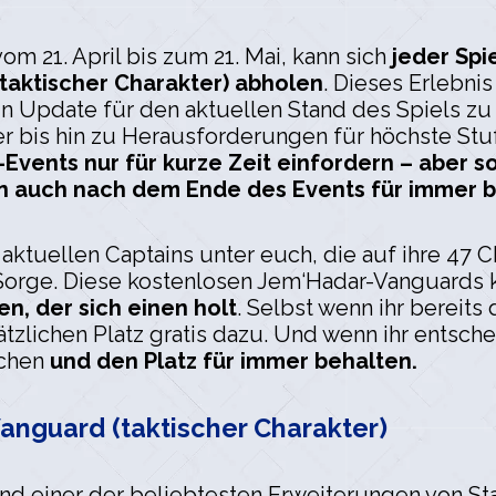
om 21. April bis zum 21. Mai, kann sich
jeder Spi
taktischer Charakter) abholen
. Dieses Erlebni
 ein Update für den aktuellen Stand des Spiels 
ger bis hin zu Herausforderungen für höchste Stu
Events nur für kurze Zeit einfordern – aber so
ihn auch nach dem Ende des Events für immer 
le aktuellen Captains unter euch, die auf ihre 47 
e Sorge. Diese kostenlosen Jem‘Hadar-Vanguard
n, der sich einen holt
. Selbst wenn ihr bereits
ätzlichen Platz gratis dazu. Und wenn ihr entsch
schen
und den Platz für immer behalten.
anguard (taktischer Charakter)
 einer der beliebtesten Erweiterungen von Star 