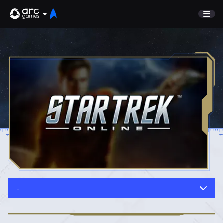
SPIEL
Undiscovered
NEUIGKEITEN
Watch List
GUIDE
Marktplatz
DISCORD
KUNDENSERVICE
TESTSERVER
Anmelden
-
English
Jetzt Spielen
Deutsch