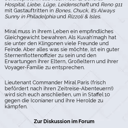
Hospital
,
Liebe, Lüge, Leidenschaft
und
Reno 911
mit Gastauftritten in
Bones
,
Chuck
,
It’s Always
Sunny in Philadelphia
und
Rizzoli & Isles
.
Miral muss in ihrem Leben ein empfindliches
Gleichgewicht bewahren. Als Kuvah'magh hat
sie unter den Klingonen viele Freunde und
Feinde. Aber alles was sie möchte, ist ein guter
Sternenflottenoffizier zu sein und den
Erwartungen ihrer Eltern, Großeltern und ihrer
Voyager-Familie zu entsprechen.
Lieutenant Commander Miral Paris (frisch
befördert nach ihren Zeitreise-Abenteuern!)
wird sich euch anschließen, um in Staffel 10
gegen die Iconianer und ihre Herolde zu
kämpfen.
Zur Diskussion im Forum