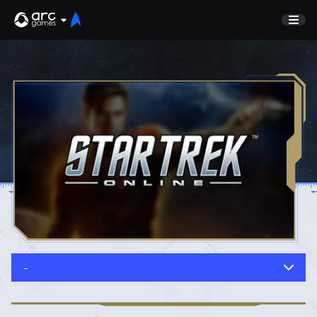
SPIEL
Undiscovered
NEUIGKEITEN
Watch List
GUIDE
Marktplatz
DISCORD
KUNDENSERVICE
TESTSERVER
Anmelden
-
English
Jetzt Spielen
Deutsch